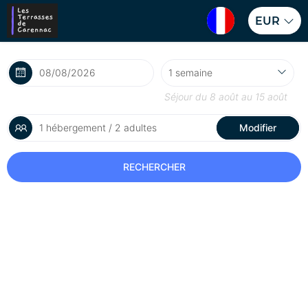
EUR
Séjour du
8 août
au
15 août
1 hébergement / 2 adultes
Modifier